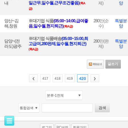
일근무,일수월,근무조건좋음)
내
제)
양
(특A
급)
양산~김
※대기업 식품
(05:00~14:00,급여좋
280
만(순
특별분
해,창원
음,일수월,현지퇴근)
수)
양
(특A급)
※대기업 식품배송
(05:00~15:00,최
담양~(전
280
만(완
특별분
고급여,280완제,일수월,현지퇴근)
라도)광주
제)
양
(특A급)
글쓰기
420
417
418
419
로그인
PC버전
회원가입