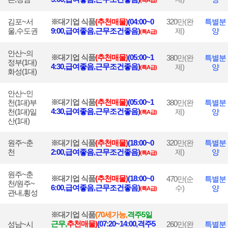
(특A급)
김포~서
※대기업 식품
(
추천매물
)
(04:00~0
320
만(완
특별분
울,수도권
9:00,급여좋음,근무조건좋음)
제)
양
(특A급)
안산~의
※대기업 식품
(
추천매물
)
(05:00~1
380
만(완
특별분
정부(1대)
4:30,급여좋음,근무조건좋음)
제)
양
(특A급)
화성(1대)
안산~인
※대기업 식품
(
추천매물
)
(05:00~1
천(1대)부
380
만(완
특별분
4:30,급여좋음,근무조건좋음)
천(1대)일
제)
양
(특A급)
산(1대)
원주~춘
※대기업 식품
(
추천매물
)
(18:00~0
320
만(완
특별분
천
2:00,급여좋음,근무조건좋음)
제)
양
(특A급)
원주~춘
※대기업 식품
(
추
천매물
)
(18:00~0
470
만(순
특별분
천/원주~
6:00,급여좋음,근무조건좋음)
수)
양
(특A급)
관내,횡성
※대기업 식품
(70세가능,
격주5일
근무,
추천매물)
(07:20~14:00,격주5
성남~시
260
만(완
특별분