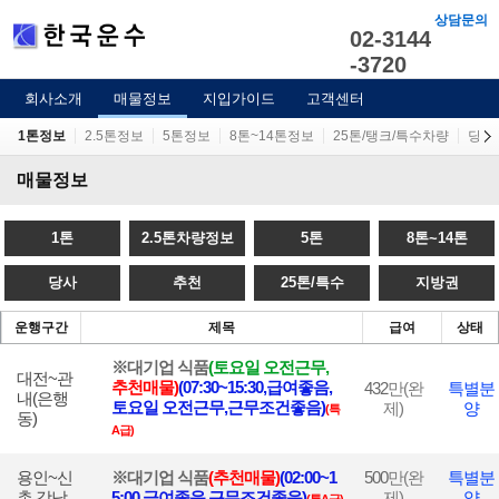
상담문의
02-3144
-3720
회사소개
매물정보
지입가이드
고객센터
1톤정보
2.5톤정보
5톤정보
8톤~14톤정보
25톤/탱크/특수차량
당사
매물정보
1톤
2.5톤차량정보
5톤
8톤~14톤
당사
추천
25톤/특수
지방권
운행구간
제목
급여
상태
※대기업 식품
(토요일 오전근무,
대전~관
추
천매물
)
(07:30~15:30,급여좋음,
432
만(완
특별분
내(은행
토요일 오전근무,근무조건좋음)
제)
양
(특
동)
A급)
용인~신
※대기업 식품
(
추천매물
)
(02:00~1
500
만(완
특별분
촌,강남
5:00,급여좋음,근무조건좋음)
제)
양