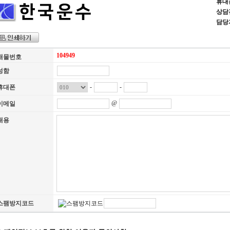
휴대폰 
상담전화
담당
104949
매물번호
성함
-
-
휴대폰
@
이메일
내용
스팸방지코드