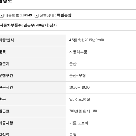
물정보
매물번호 :
104949
진행상태 :
특별분양
자동차부품주5일근무(700완제)당사
차종/연식
4.5톤축윙2015년9m60
품목
자동차부품
출근지
군산
운행구간
군산~부평
근무시간
10:30 ~ 19:00
휴무
일,국,토,명절
월급료
700만원 완제 +80
제공사항
기름,도로비
지입료
규정