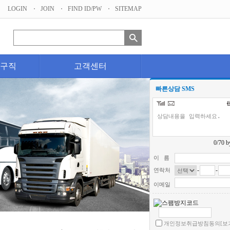
LOGIN
JOIN
FIND ID/PW
SITEMAP
구직
고객센터
빠른상담 SMS
0
/70 b
이 름
-
-
연락처
이메일
개인정보취급방침동의
[보