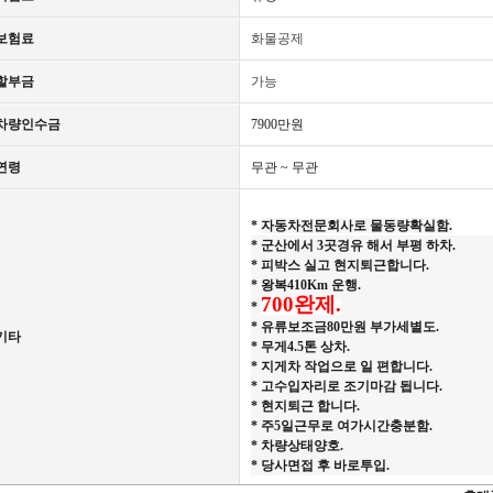
보험료
화물공제
할부금
가능
차량인수금
7900만원
연령
무관 ~ 무관
*
자동차전문회사로 물동량확실함.
* 군산에서 3곳경유 해서 부평 하차.
* 피박스 실고 현지퇴근합니다.
* 왕복410Km 운행.
700완제.
*
* 유류보조금80만원 부가세별도.
기타
* 무게4.5톤 상차.
* 지게차 작업으로 일 편합니다.
* 고수입자리로 조기마감 됩니다.
* 현지퇴근 합니다.
* 주5일근무로 여가시간충분함.
* 차량상태양호.
* 당사면접 후 바로투입.