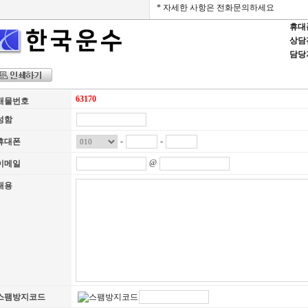
* 자세한 사항은 전화문의하세요
휴대폰 
상담전화
담당
63170
매물번호
성함
-
-
휴대폰
@
이메일
내용
스팸방지코드