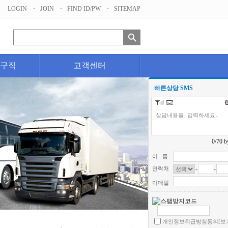
LOGIN
JOIN
FIND ID/PW
SITEMAP
구직
고객센터
빠른상담 SMS
0
/70 b
이 름
-
-
연락처
이메일
개인정보취급방침동의
[보