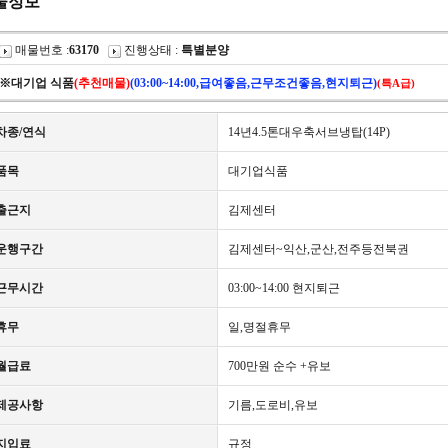
물정보
매물번호 :
63170
진행상태 :
특별분양
※대기업 식품
(추천매물)
(03:00~14:00,급여좋음,근무조건좋음,현지퇴근)
(특A급)
차종/연식
14년4.5톤대우축서브냉탑(14P)
품목
대기업식품
출근지
김제센터
운행구간
김제센터~익산,군산,전주등전북권
근무시간
03:00~14:00 현지퇴근
휴무
일,명절휴무
월급료
700만원 순수 +유보
제공사항
기름,도로비,유보
지입료
규정