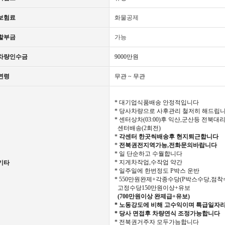
보험료
화물공제
할부금
가능
차량인수금
9000만원
연령
무관 ~ 무관
* 대기업식품배송 안정적입니다
* 당사차량으로 사후관리 철저히 해드립
* 센터상차(03:00)후 익산,군산등 전북대
센터배송(2회전)
*
각센터 한곳씩배송후 현지퇴근합니다
*
전북권전지역가능,전화문의바랍니다
* 일 단순하고 수월합니다
* 지게차작업,수작업 약간
기타
* 일주일에 한번정도 P박스 운반
* 550만원완제+각종수당(P박스수당,점착
고정수당150만원이상+유보
(700만원이상 완제급+유보)
* 노동강도에 비해 고수익이며 특급일자
* 당사 면접후 차량연식 조정가능합니다
* 전북권거주자 모두가능합니다