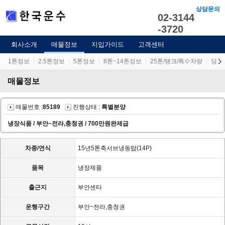
상담문의
02-3144
-3720
회사소개
매물정보
지입가이드
고객센터
1톤정보
2.5톤정보
5톤정보
8톤~14톤정보
25톤/탱크/특수차량
당사
매물정보
매물번호 :
85189
진행상태 :
특별분양
냉장식품 / 부안~전라,충청권 / 700만원완제급
차종/연식
15년5톤축서브냉동탑(14P)
품목
냉장제품
출근지
부안센타
운행구간
부안~전라,충청권