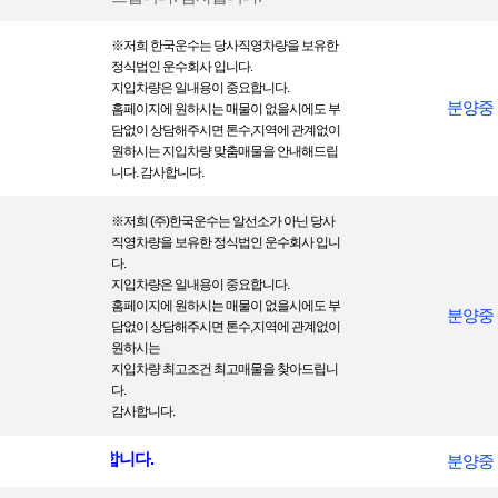
- 대금결제 및 재화등의 공급에 관한 기록 : 5년
- 소비자의 불만 또는 분쟁처리에 관한 기록 : 3년
※
저희 한국운수는 당사직영차량을 보 유한
정식법인 운수회사 입니다.
② 귀하의 동의를 받아 보유하고 있는 거래정보 등을 귀하께서 열람을 요구하
지입차량은 일내용이 중요합니다.
는 경우 (주)한국운수은(는) 지체없이 그 열람,확인 할 수 있도록 조치합니다.
분양중
홈페이지에 원하시는 매물이 없을시에도 부
담없이 상담해주시면 톤수,지역에 관계없이
원하시는 지입차량 맞춤매물을 안내해드립
니다. 감사합니다.
※
저희 (주)한국운수는 알선소가 아닌 당사
직영차량을 보 유한 정식법인 운수회사 입니
다.
지입차량은 일내용이 중요합니다.
홈페이지에 원하시는 매물이 없을시에도 부
분양중
담없이 상담해주시면 톤수,지역에 관계없이
원하시는
지입차량 최고조건 최고매물을 찾아드립니
다.
감사합니다.
서 모두 진행합니다.
분양중