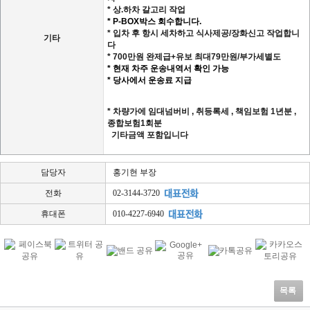
* 상.하차 갈고리 작업
* P-BOX박스 회수합니다.
* 입차 후 항시 세차하고 식사제공/장화신고 작업합니
기타
다
* 700만원 완제급+유보 최대79만원/부가세별도
* 현재 차주 운송내역서 확인 가능
* 당사에서 운송료 지급
* 차량가에 임대넘버비 , 취등록세 , 책임보험 1년분 ,
종합보험1회분
기타금액 포함입니다
담당자
홍기현 부장
전화
02-3144-3720
휴대폰
010-4227-6940
목록