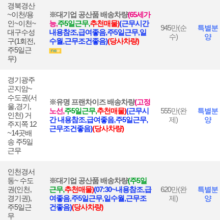
경북경산
~이천/용
※대기업 공산품 배송차량
(65세가
인~이천~
능,
주5일근무,
추천매물)
(근무시간
945
만(순
특별분
대구수성
내용참조,급여좋음,주5일근무,일
수)
양
구(1회전,
수월,근무조건좋음)
(당사차량)
주5일근
무)
경기광주
곤지암~
수도권(서
※유명 프랜차이즈 배송차량
(고정
울,경기,
노선,
주5일근
무,
추천매물)
(근무시
555
만(완
특별분
인천) 거
간 내용참조,급여좋음,주5일근무,
제)
양
주지쪽 12
근무조건좋음)
(당사차량)
~14곳배
송 주5일
근무
인천경서
동~ 수도
※대기업 공산품 배송차량
(
주5일
권(인천,
근
무,
추천매물)
(07:30~내용참조,급
620
만(완
특별분
경기권),
여좋음,주5일근무,일수월,근무조
제)
양
주5일근
건좋음)
(당사차량)
무