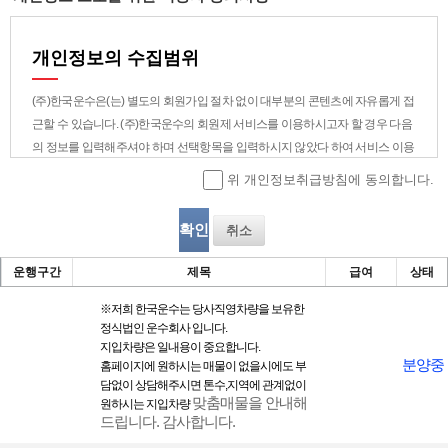
개인정보의 수집범위
(주)한국운수은(는) 별도의 회원가입 절차 없이 대부분의 콘텐츠에 자유롭게 접
근할 수 있습니다. (주)한국운수의 회원제 서비스를 이용하시고자 할 경우 다음
의 정보를 입력해주셔야 하며 선택항목을 입력하시지 않았다 하여 서비스 이용
에 제한은 없습니다.
위 개인정보취급방침에 동의합니다.
1) 회원 가입시 수집하는 개인정보의 범위
- 필수항목 : 희망 ID, 비밀번호, 성명, 주소, 생년월일, 성별, 전화번호, 휴대폰번
취소
호, 이메일주소, 이메일 수신 여부
- 선택항목 : 회사명, 홈페이지, 닉네임
운행구간
제목
급여
상태
※
저희 한국운수는 당사직영차량을 보 유한
개인정보의 수집목적 및 이용목적
정식법인 운수회사 입니다.
지입차량은 일내용이 중요합니다.
① (주)한국운수은(는) 회원님께 최대한으로 최적화되고 맞춤화된 서비스를 제
분양중
홈페이지에 원하시는 매물이 없을시에도 부
공하기 위하여 다음과 같은 목적으로 개인정보를 수집하고 있습니다.
담없이 상담해주시면 톤수,지역에 관계없이
맞춤매물을 안내해
- 성명, 아이디, 비밀번호 : 회원제 서비스 이용에 따른 본인 식별 절차에 이용
원하시는 지입차량
드립니다. 감사합니다.
- 이메일주소, 이메일 수신여부, 전화번호 : 고지사항 전달, 본인 의사 확인, 불만