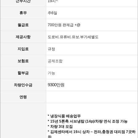
근무시간
19시~
휴무
주6일
월급료
700만원 완제급 +@
제공사항
도로비.유류비.유보.부가세별도
지입료
규정
보험료
공제조합
할부금
가능
9300만원
차량인수금
연령
* 냉장식품 배송업무
* 15년 5톤축 서브냉탑 (14p)/차량 연식 조정 가능
* 차량 3대 모집
* 김제센타에서 19시 상차 ~ 전라,충청권 대리점 7곳하
차