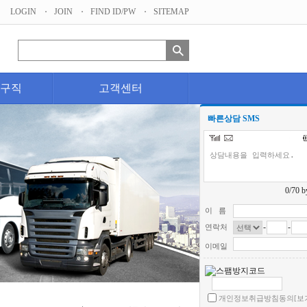
LOGIN
JOIN
FIND ID/PW
SITEMAP
구직
고객센터
빠른상담 SMS
0
/70 b
이 름
-
-
연락처
이메일
개인정보취급방침동의
[보