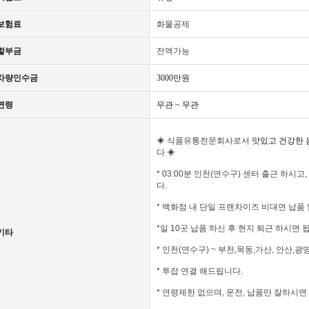
보험료
화물공제
할부금
전액가능
차량인수금
3000만원
연령
무관 ~ 무관
◈
식품유통전문회사로서
맛있고 건강한 
다
◈
* 03:00분 인천(연수구) 센터 출근 하시고
다.
* 백화점 내 단일 프랜차이즈 비대면 납품
*일 10곳 납품 하신 후 현지 퇴근 하시면 
기타
* 인천(연수구) ~ 부천,목동,가산, 안산,광
* 투잡 연결 해드립니다.
* 연령제한 없으며, 운전, 납품만 잘하시면