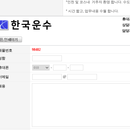
*인천 및 코스내 거주자 환영 합니다. 수도
* 시간 짧고, 업무내용 수월 합니다.
휴대폰 
상담전화
담당
98482
매물번호
성함
-
-
휴대폰
@
이메일
내용