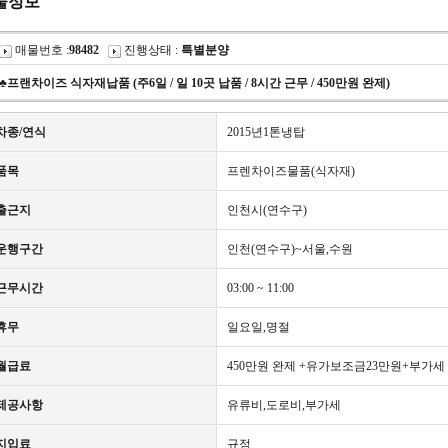
물정보
매물번호 :
98482
진행상태 :
특별분양
♣프랜차이즈 식자재납품 (주6일 / 일 10곳 납품 / 8시간 근무 / 450만원 완제)
차종/연식
2015년1톤냉탑
품목
프렌차이즈물품(식자재)
출근지
인천시(연수구)
운행구간
인천(연수구)~서울,수원
근무시간
03:00 ~ 11:00
휴무
일요일,명절
월급료
450만원 완제 +유가보조금23만원+부가세
제공사항
유류비,도로비,부가세
지입료
규정